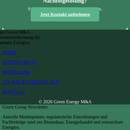
Nachfolgelösung?
Sprechen Sie mit uns über Ihr Vorhaben.
Jetzt Kontakt aufnehmen
HOME
DATENSCHUTZ
IMPRESSUM
COOKIE-RICHTLINIE (EU)
KONTAKT
© 2026 Green Energy M&A
Green Group Newsletter
Aktuelle Marktupdates, regulatorische Einordnungen und
Fachbeiträge rund um Biomethan, Energiehandel und erneuerbare
Energien.