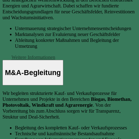
Energien und Agrarwirtschaft. Dabei schaffen wir fundierte
Entscheidungsgrundlagen für neue Geschäftsfelder, Reinvestitionen
und Wachstumsinitiativen.
Untermauerung strategischer Unternehmensentscheidungen
Marktanalysen zur Evaluierung neuer Geschäftsfelder
Ableitung konkreter Maßnahmen und Begleitung der
Umsetzung
Weitere Informationen
M&A-Begleitung
Wir begleiten strukturierte Kauf- und Verkaufsprozesse für
Unternehmen und Projekte in den Bereichen
Biogas, Biomethan,
Photovoltaik, Windkraft und Agrarenergie
. Von der
Vorbereitung bis zum Abschluss sorgen wir für Transparenz,
Struktur und Deal-Sicherheit.
Begleitung des kompletten Kauf- oder Verkaufsprozesses
Technische und kaufmännische Bestandsaufnahme