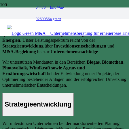
04473
info@m-
Unsere Leistungen
9269056
a.green
Green M&A begleitet Unternehmen und Investoren mit
spezialisierter
M&A und Strategieberatung für erneuerbare
Energien
. Unser Leistungsspektrum reicht von der
Strategieentwicklung
über
Investitionsentscheidungen
und
M&A-Begleitung
bis zur
Unternehmensnachfolge
.
Wir unterstützen Mandanten in den Bereichen
Biogas, Biomethan,
Photovoltaik, Windkraft sowie Agrar- und
Ernährungswirtschaft
bei der Entwicklung neuer Projekte, der
Optimierung bestehender Anlagen und der erfolgreichen Umsetzung
unternehmerischer Entscheidungen.
Strategieentwicklung
Wir unterstützen Unternehmen bei der marktorientierten Planung
und strategischen Weiterentwicklung in den Bereichen erneuerbare